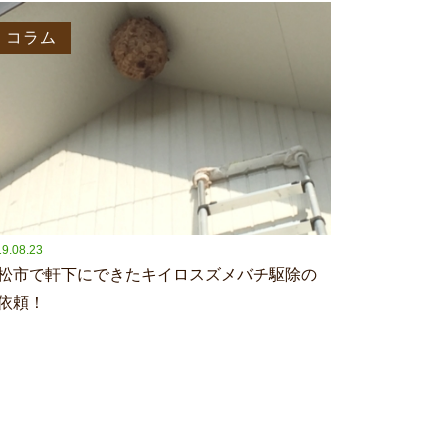
コラム
9.08.23
松市で軒下にできたキイロスズメバチ駆除の
依頼！