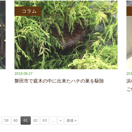
コラム
2019.08.27
201
磐田市で庭木の中に出来たハチの巣を駆除
浜
ご
59
60
61
62
63
...
»
最後 »