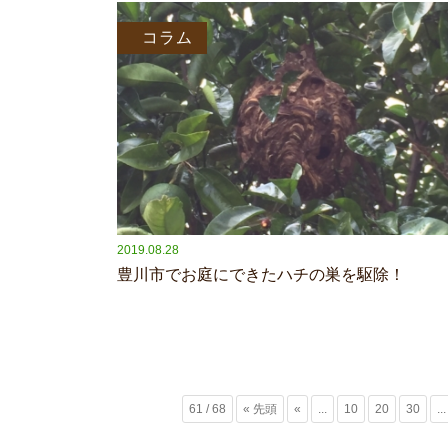
コラム
2019.08.28
豊川市でお庭にできたハチの巣を駆除！
61 / 68
« 先頭
«
...
10
20
30
...