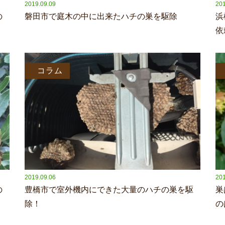
2019.09.09
201
の
磐田市で庭木の中に出来たハチの巣を駆除
浜
依
コラム
2019.09.06
201
の
豊橋市で室外機内にできた大量のハチの巣を駆
巣
除！
の