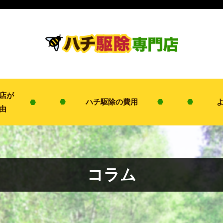
店が
ハチ駆除の費用
由
コラム