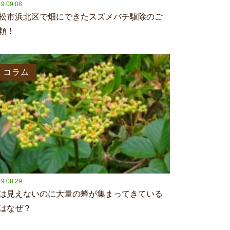
9.09.08
松市浜北区で畑にできたスズメバチ駆除のご
頼！
コラム
9.08.29
は見えないのに大量の蜂が集まってきている
はなぜ？