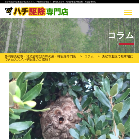
浜松市北区で駐車場にできたスズメバチ駆除のご依頼！ | 静岡県浜松市・地域密着型の蜂の巣・蜂駆除専門店
コラム
静岡県浜松市・地域密着型の蜂の巣・蜂駆除専門店
>
コラム
>
浜松市北区で駐車場に
できたスズメバチ駆除のご依頼！