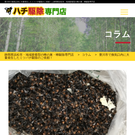
豊川市で換気口内に大量発生したミツバチ駆除のご依頼！ | 静岡県浜松市・地域密着型の蜂の巣・蜂駆除専門店
コラム
静岡県浜松市・地域密着型の蜂の巣・蜂駆除専門店
>
コラム
>
豊川市で換気口内に大
量発生したミツバチ駆除のご依頼！