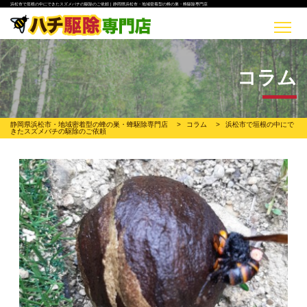
浜松市で垣根の中にできたスズメバチの駆除のご依頼 | 静岡県浜松市・地域密着型の蜂の巣・蜂駆除専門店
コラム
静岡県浜松市・地域密着型の蜂の巣・蜂駆除専門店
>
コラム
>
浜松市で垣根の中にで
きたスズメバチの駆除のご依頼