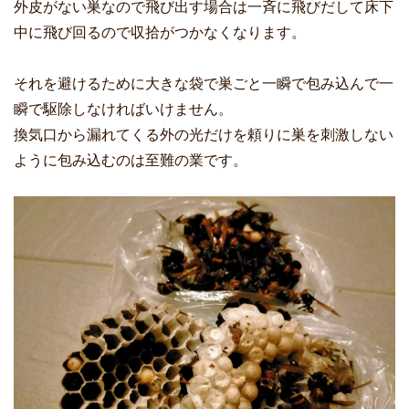
外皮がない巣なので飛び出す場合は一斉に飛びだして床下
中に飛び回るので収拾がつかなくなります。
それを避けるために大きな袋で巣ごと一瞬で包み込んで一
瞬で駆除しなければいけません。
換気口から漏れてくる外の光だけを頼りに巣を刺激しない
ように包み込むのは至難の業です。