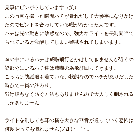
見事にピンボケしています（笑）
この写真を撮った瞬間ハチが暴れだして大惨事になりかけ
たのでピントを合わしている暇がなかったんです。
ハチは光の動きに敏感なので、強力なライトを長時間当て
られていると覚醒してしまい警戒されてしまいます。
傘の中にいるハチは威嚇飛行とかはしてきませんが近くの
梁部分にいるハチ達は威嚇の為飛び回ってきます。
こっちは防護服も着ていない状態なのでハチが怒りだした
時点で一貫の終わり。
逃げ場もなく防ぐ方法もありませんので大人しく刺される
しかありません。
ライトを消しても耳の横を大きな羽音が通っていく恐怖は
何度やっても慣れません(ノД`)・゜・。