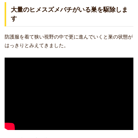
大量のヒメスズメバチがいる巣を駆除しま
す
防護服を着て狭い視野の中で更に進んでいくと巣の状態が
はっきりとみえてきました。