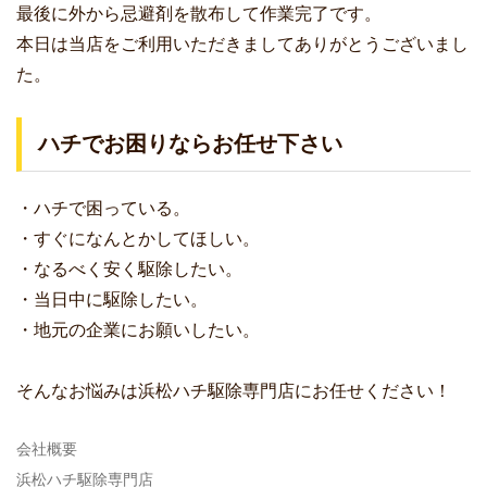
最後に外から忌避剤を散布して作業完了です。
本日は当店をご利用いただきましてありがとうございまし
た。
ハチでお困りならお任せ下さい
・ハチで困っている。
・すぐになんとかしてほしい。
・なるべく安く駆除したい。
・当日中に駆除したい。
・地元の企業にお願いしたい。
そんなお悩みは浜松ハチ駆除専門店にお任せください！
会社概要
浜松ハチ駆除専門店