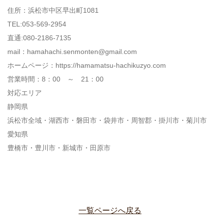
住所：浜松市中区早出町1081
TEL:053-569-2954
直通:080-2186-7135
mail：hamahachi.senmonten@gmail.com
ホームページ：https://hamamatsu-hachikuzyo.com
営業時間：8：00 ～ 21：00
対応エリア
静岡県
浜松市全域・湖西市・磐田市・袋井市・周智郡・掛川市・菊川市
愛知県
豊橋市・豊川市・新城市・田原市
一覧ページへ戻る